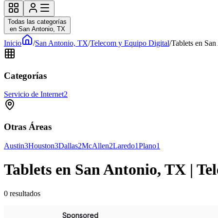
Todas las categorías
en San Antonio, TX
Inicio
/
San Antonio, TX
/
Telecom y Equipo Digital
/
Tablets en San
Categorías
Servicio de Internet
2
Otras Áreas
Austin
3
Houston
3
Dallas
2
McAllen
2
Laredo
1
Plano
1
Tablets en San Antonio, TX | Te
0
resultados