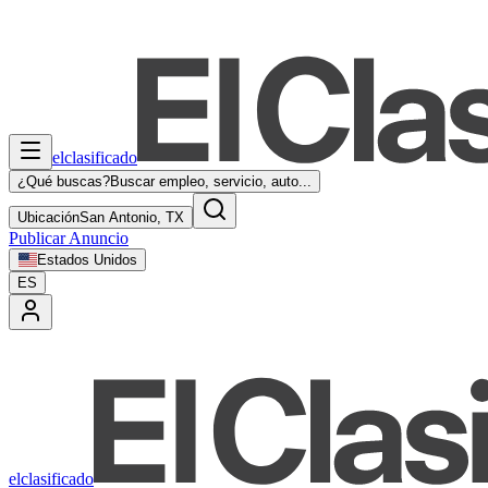
elclasificado
¿Qué buscas?
Buscar empleo, servicio, auto...
Ubicación
San Antonio, TX
Publicar Anuncio
Estados Unidos
ES
elclasificado