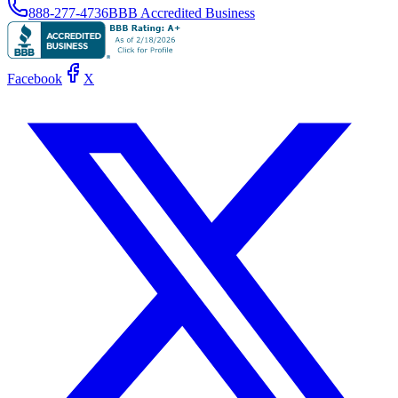
888-277-4736
BBB Accredited Business
Facebook
X