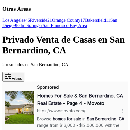
Otras Áreas
Los Angeles
46
Riverside
21
Orange County
17
Bakersfield
11
San
Diego
9
Palm Springs
7
San Francisco Bay Area
Privado Venta de Casas en San
Bernardino, CA
2 resultados en San Bernardino, CA
Filtros