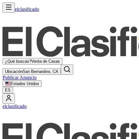
elclasificado
¿Qué buscas?
Venta de Casas
Ubicación
San Bernardino, CA
Publicar Anuncio
Estados Unidos
ES
elclasificado