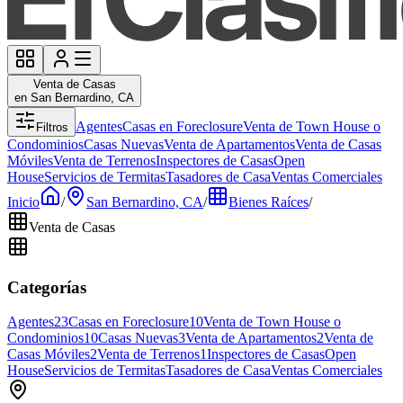
Venta de Casas
en San Bernardino, CA
Agentes
Casas en Foreclosure
Venta de Town House o
Filtros
Condominios
Casas Nuevas
Venta de Apartamentos
Venta de Casas
Móviles
Venta de Terrenos
Inspectores de Casas
Open
House
Servicios de Termitas
Tasadores de Casa
Ventas Comerciales
Inicio
/
San Bernardino, CA
/
Bienes Raíces
/
Venta de Casas
Categorías
Agentes
23
Casas en Foreclosure
10
Venta de Town House o
Condominios
10
Casas Nuevas
3
Venta de Apartamentos
2
Venta de
Casas Móviles
2
Venta de Terrenos
1
Inspectores de Casas
Open
House
Servicios de Termitas
Tasadores de Casa
Ventas Comerciales