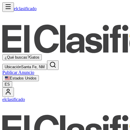
elclasificado
¿Qué buscas?
Gatos
Ubicación
Santa Fe, NM
Publicar Anuncio
Estados Unidos
ES
elclasificado