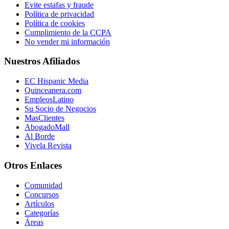
Evite estafas y fraude
Política de privacidad
Política de cookies
Cumplimiento de la CCPA
No vender mi información
Nuestros Afiliados
EC Hispanic Media
Quinceanera.com
EmpleosLatino
Su Socio de Negocios
MasClientes
AbogadoMall
Al Borde
Vivela Revista
Otros Enlaces
Comunidad
Concursos
Artículos
Categorías
Áreas