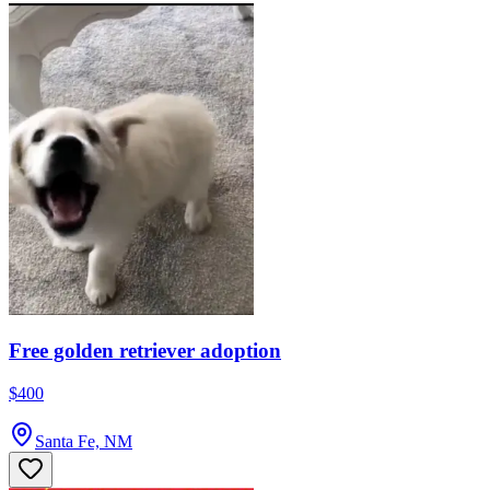
Free golden retriever adoption
$400
Santa Fe, NM