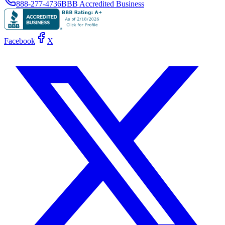
888-277-4736
BBB Accredited Business
Facebook
X