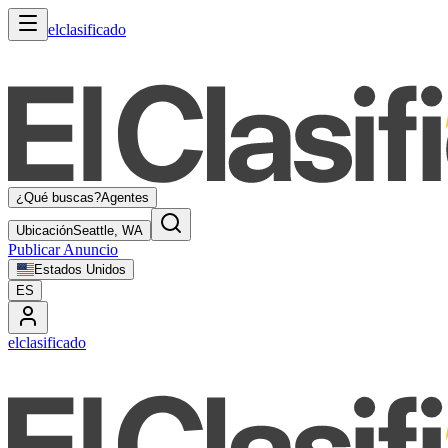
elclasificado
¿Qué buscas?
Agentes
Ubicación
Seattle, WA
Publicar Anuncio
Estados Unidos
ES
elclasificado