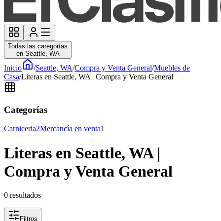
Todas las categorías
en Seattle, WA
Inicio
/
Seattle, WA
/
Compra y Venta General
/
Muebles de
Casa
/
Literas en Seattle, WA | Compra y Venta General
Categorías
Carniceria
2
Mercancía en venta
1
Literas en Seattle, WA |
Compra y Venta General
0
resultados
Filtros