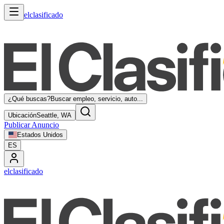
elclasificado
¿Qué buscas?
Buscar empleo, servicio, auto...
Ubicación
Seattle, WA
Publicar Anuncio
Estados Unidos
ES
elclasificado