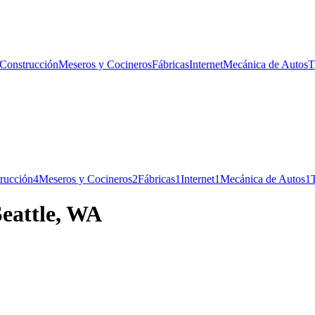
 Construcción
Meseros y Cocineros
Fábricas
Internet
Mecánica de Autos
T
trucción
4
Meseros y Cocineros
2
Fábricas
1
Internet
1
Mecánica de Autos
1
eattle, WA