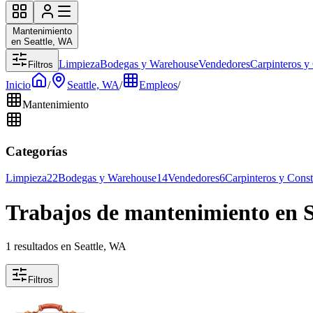
Mantenimiento
en Seattle, WA
Limpieza
Bodegas y Warehouse
Vendedores
Carpinteros y
Filtros
Inicio
/
Seattle, WA
/
Empleos
/
Mantenimiento
Categorías
Limpieza
22
Bodegas y Warehouse
14
Vendedores
6
Carpinteros y Cons
Trabajos de mantenimiento en S
1 resultados en Seattle, WA
Filtros