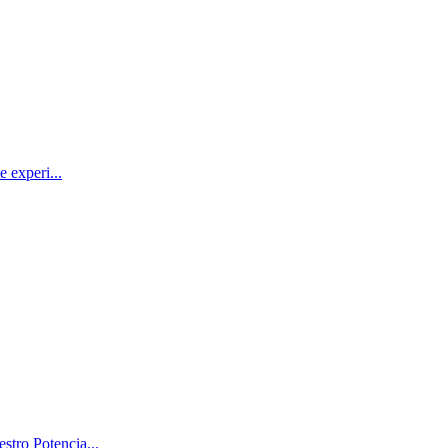
 experi...
stro Potencia...