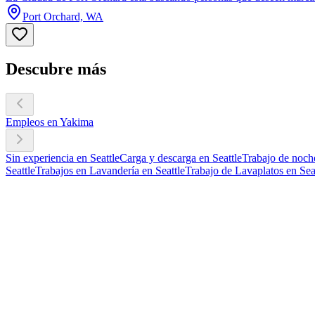
Port Orchard, WA
Descubre más
Empleos en Yakima
Sin experiencia en Seattle
Carga y descarga en Seattle
Trabajo de noche
Seattle
Trabajos en Lavandería en Seattle
Trabajo de Lavaplatos en Sea