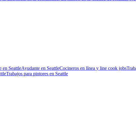
 en Seattle
Ayudante en Seattle
Cocineros en línea y line cook jobs
Trab
ttle
Trabajos para pintores en Seattle