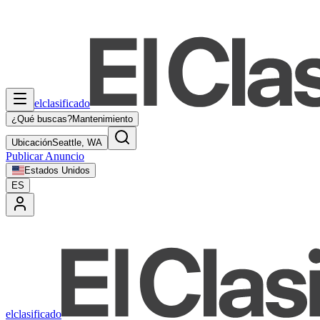
elclasificado
¿Qué buscas?
Mantenimiento
Ubicación
Seattle, WA
Publicar Anuncio
Estados Unidos
ES
elclasificado