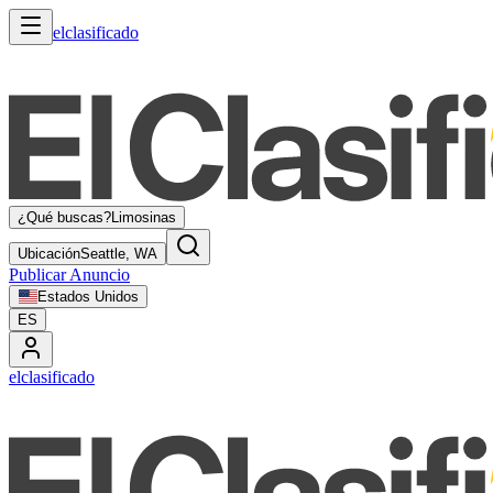
elclasificado
¿Qué buscas?
Limosinas
Ubicación
Seattle, WA
Publicar Anuncio
Estados Unidos
ES
elclasificado