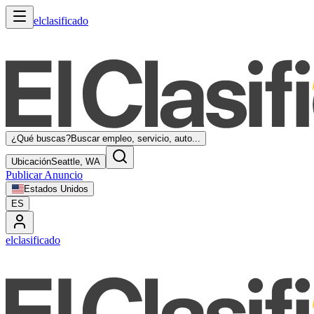
elclasificado
¿Qué buscas?
Buscar empleo, servicio, auto...
Ubicación
Seattle, WA
Publicar Anuncio
Estados Unidos
ES
elclasificado