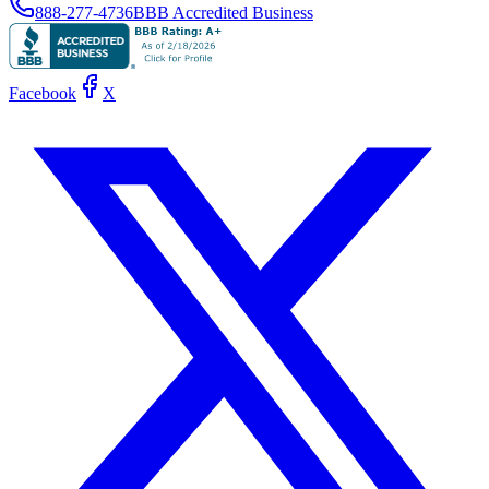
888-277-4736
BBB Accredited Business
Facebook
X