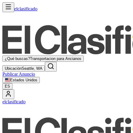
elclasificado
¿Qué buscas?
Transportacion para Ancianos
Ubicación
Seattle, WA
Publicar Anuncio
Estados Unidos
ES
elclasificado