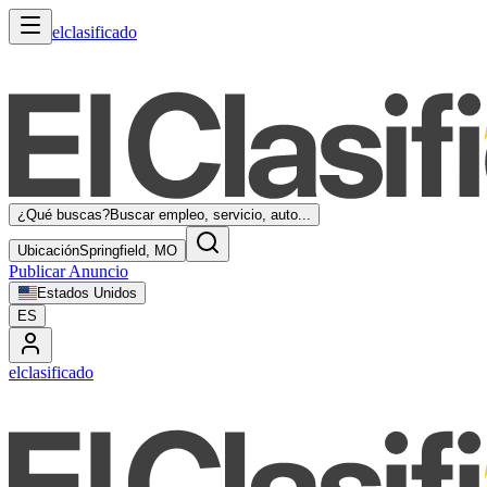
elclasificado
¿Qué buscas?
Buscar empleo, servicio, auto...
Ubicación
Springfield, MO
Publicar Anuncio
Estados Unidos
ES
elclasificado