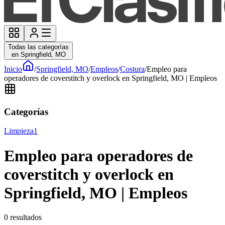
Todas las categorías
en Springfield, MO
Inicio
/
Springfield, MO
/
Empleos
/
Costura
/
Empleo para
operadores de coverstitch y overlock en Springfield, MO | Empleos
Categorías
Limpieza
1
Empleo para operadores de
coverstitch y overlock en
Springfield, MO | Empleos
0
resultados