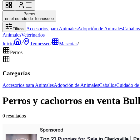
Perros
en el estado de Tennessee
Accesorios para Animales
Adopción de Animales
Caballos
Filtros
Animales
Veterinarios
Inicio
/
Tennessee
/
Mascotas
/
Perros
Categorías
Accesorios para Animales
Adopción de Animales
Caballos
Cuidado de
Perros y cachorros en venta Bul
0 resultados