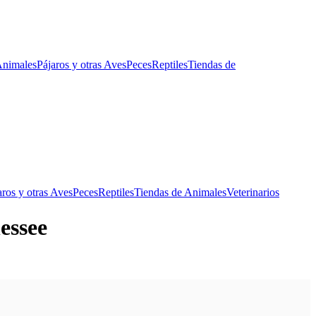
Animales
Pájaros y otras Aves
Peces
Reptiles
Tiendas de
aros y otras Aves
Peces
Reptiles
Tiendas de Animales
Veterinarios
essee