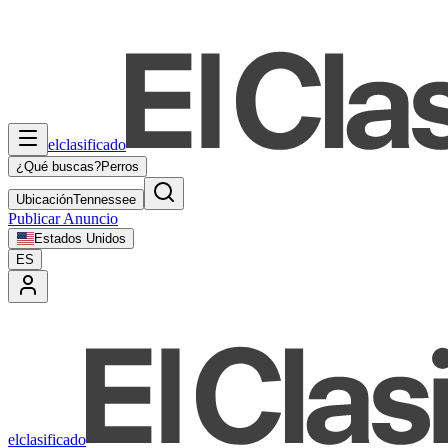
elclasificado
¿Qué buscas?
Perros
Ubicación
Tennessee
Publicar Anuncio
Estados Unidos
ES
elclasificado