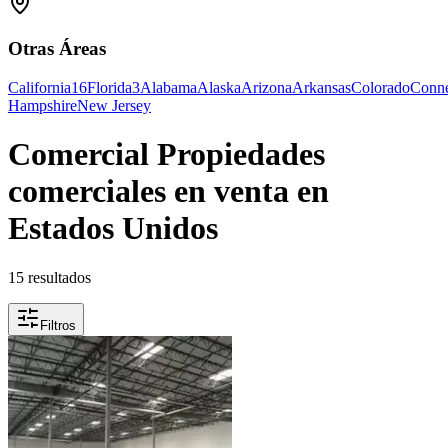
Otras Áreas
California
16
Florida
3
Alabama
Alaska
Arizona
Arkansas
Colorado
Conne
Hampshire
New Jersey
Comercial Propiedades
comerciales en venta en
Estados Unidos
15 resultados
Filtros