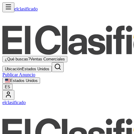
elclasificado
¿Qué buscas?
Ventas Comerciales
Ubicación
Estados Unidos
Publicar Anuncio
Estados Unidos
ES
elclasificado