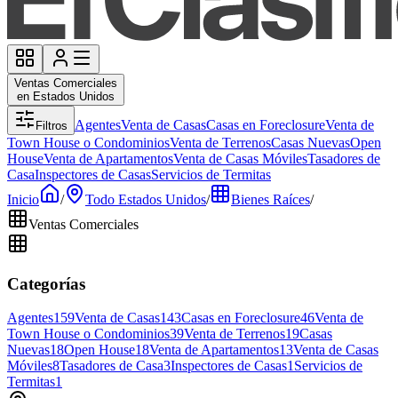
Ventas Comerciales
en Estados Unidos
Agentes
Venta de Casas
Casas en Foreclosure
Venta de
Filtros
Town House o Condominios
Venta de Terrenos
Casas Nuevas
Open
House
Venta de Apartamentos
Venta de Casas Móviles
Tasadores de
Casa
Inspectores de Casas
Servicios de Termitas
Inicio
/
Todo Estados Unidos
/
Bienes Raíces
/
Ventas Comerciales
Categorías
Agentes
159
Venta de Casas
143
Casas en Foreclosure
46
Venta de
Town House o Condominios
39
Venta de Terrenos
19
Casas
Nuevas
18
Open House
18
Venta de Apartamentos
13
Venta de Casas
Móviles
8
Tasadores de Casa
3
Inspectores de Casas
1
Servicios de
Termitas
1