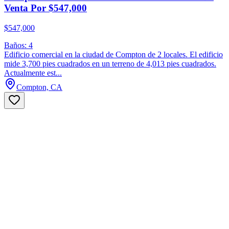
Venta Por $547,000
$547,000
Baños: 4
Edificio comercial en la ciudad de Compton de 2 locales. El edificio
mide 3,700 pies cuadrados en un terreno de 4,013 pies cuadrados.
Actualmente est...
Compton, CA