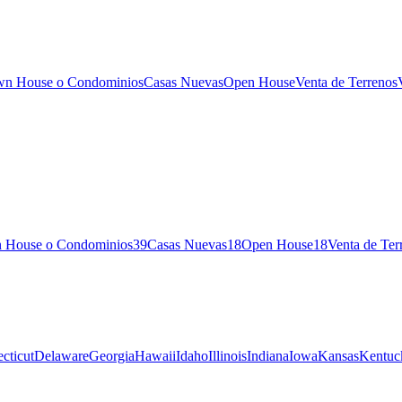
wn House o Condominios
Casas Nuevas
Open House
Venta de Terrenos
n House o Condominios
39
Casas Nuevas
18
Open House
18
Venta de Ter
cticut
Delaware
Georgia
Hawaii
Idaho
Illinois
Indiana
Iowa
Kansas
Kentuc