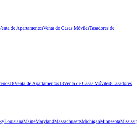
Venta de Apartamentos
Venta de Casas Móviles
Tasadores de
renos
18
Venta de Apartamentos
13
Venta de Casas Móviles
8
Tasadores
ky
Louisiana
Maine
Maryland
Massachusetts
Michigan
Minnesota
Mississi