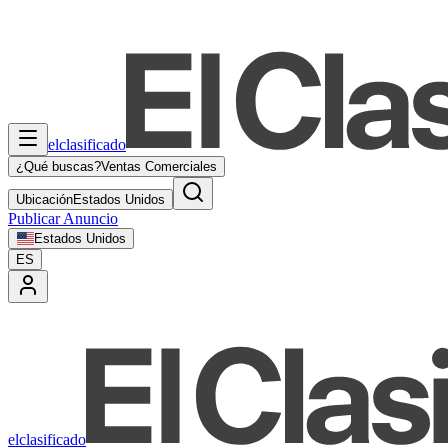
elclasificado
¿Qué buscas?
Ventas Comerciales
Ubicación
Estados Unidos
Publicar Anuncio
Estados Unidos
ES
elclasificado