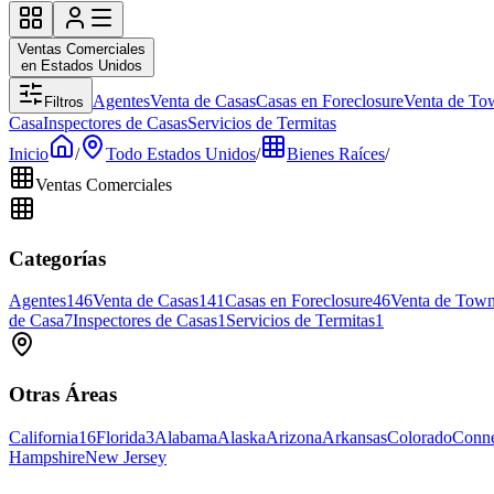
Ventas Comerciales
en Estados Unidos
Agentes
Venta de Casas
Casas en Foreclosure
Venta de To
Filtros
Casa
Inspectores de Casas
Servicios de Termitas
Inicio
/
Todo Estados Unidos
/
Bienes Raíces
/
Ventas Comerciales
Categorías
Agentes
146
Venta de Casas
141
Casas en Foreclosure
46
Venta de Tow
de Casa
7
Inspectores de Casas
1
Servicios de Termitas
1
Otras Áreas
California
16
Florida
3
Alabama
Alaska
Arizona
Arkansas
Colorado
Conne
Hampshire
New Jersey