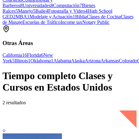
Barberos
8
Universidades
8
Computación
7
Bienes
Raíces
5
Manejo
5
Baile
4
Fotografía y Video
4
High School
GED
2
MBA
1
Modelaje y Actuación
1
Biblia
Clases de Cocina
Clases
de Masaje
Escuelas de Tráfico
Income tax
Notary Public
Otras Áreas
California
16
Florida
6
New
York
5
Illinois
1
Oklahoma
1
Alabama
Alaska
Arizona
Arkansas
Colorado
Tiempo completo Clases y
Cursos en Estados Unidos
2 resultados