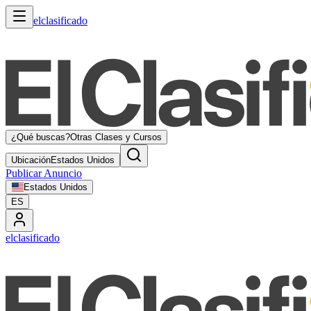
elclasificado
¿Qué buscas?
Otras Clases y Cursos
Ubicación
Estados Unidos
Publicar Anuncio
Estados Unidos
ES
elclasificado