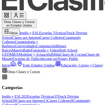
Otras Clases y Cursos
en Estados Unidos
Inglés y ESL
Escuelas Técnicas
Truck Driving
Filtros
School
Clases por Internet
Career Colleges
Community
Colleges
Cosmetología y
Barberos
Universidades
Computación
Bienes
Raíces
Manejo
Baile
Fotografía y Video
High School
GED
MBA
Modelaje y Actuación
Biblia
Clases de Cocina
Clases de
Masaje
Escuelas de Tráfico
Income tax
Notary Public
Inicio
/
Todo Estados Unidos
/
Educación, Cursos y Clases
/
Otras Clases y Cursos
Categorías
Inglés y ESL
202
Escuelas Técnicas
35
Truck Driving
School
29
Clases por Internet
13
Career Colleges
9
Community
Colleges
8
Cosmetología y