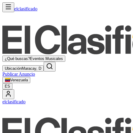
elclasificado
¿Qué buscas?
Eventos Musicales
Ubicación
Maracay, D
Publicar Anuncio
Venezuela
ES
elclasificado