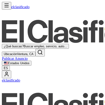
elclasificado
¿Qué buscas?
Buscar empleo, servicio, auto...
Ubicación
Ventura, CA
Publicar Anuncio
Estados Unidos
ES
elclasificado