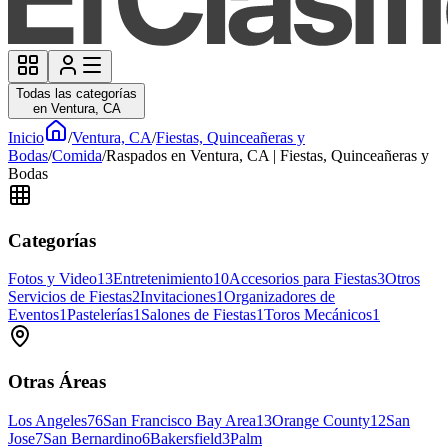
Todas las categorías
en Ventura, CA
Inicio
/
Ventura, CA
/
Fiestas, Quinceañeras y
Bodas
/
Comida
/
Raspados en Ventura, CA | Fiestas, Quinceañeras y
Bodas
Categorías
Fotos y Video
13
Entretenimiento
10
Accesorios para Fiestas
3
Otros
Servicios de Fiestas
2
Invitaciones
1
Organizadores de
Eventos
1
Pastelerías
1
Salones de Fiestas
1
Toros Mecánicos
1
Otras Áreas
Los Angeles
76
San Francisco Bay Area
13
Orange County
12
San
Jose
7
San Bernardino
6
Bakersfield
3
Palm