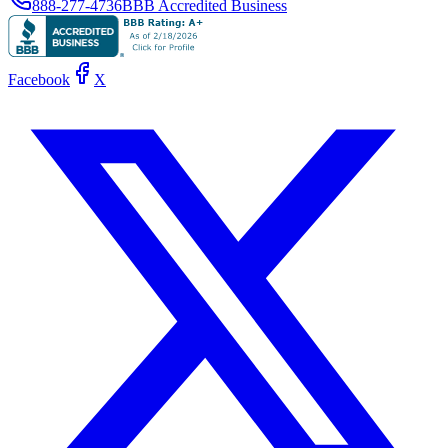
888-277-4736
BBB Accredited Business
Facebook
X