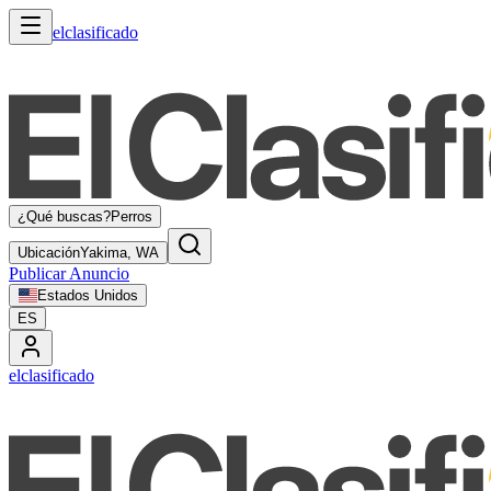
elclasificado
¿Qué buscas?
Perros
Ubicación
Yakima, WA
Publicar Anuncio
Estados Unidos
ES
elclasificado