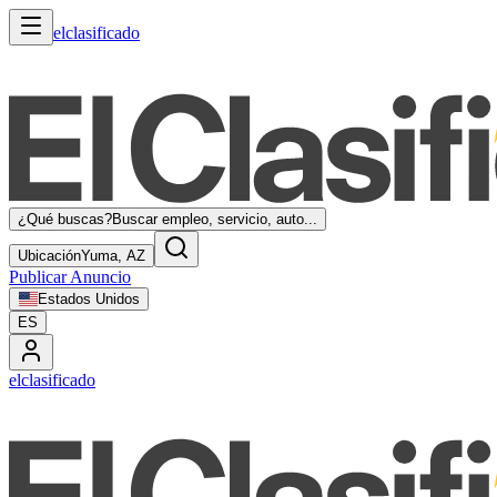
elclasificado
¿Qué buscas?
Buscar empleo, servicio, auto...
Ubicación
Yuma, AZ
Publicar Anuncio
Estados Unidos
ES
elclasificado