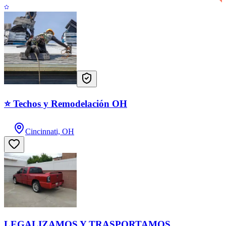
⭐ Techos y Remodelación OH
Cincinnati, OH
LEGALIZAMOS Y TRASPORTAMOS