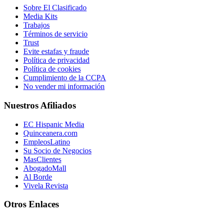
Sobre El Clasificado
Media Kits
Trabajos
Términos de servicio
Trust
Evite estafas y fraude
Política de privacidad
Política de cookies
Cumplimiento de la CCPA
No vender mi información
Nuestros Afiliados
EC Hispanic Media
Quinceanera.com
EmpleosLatino
Su Socio de Negocios
MasClientes
AbogadoMall
Al Borde
Vivela Revista
Otros Enlaces