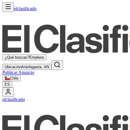
elclasificado
¿Qué buscas?
Empleos
Ubicación
Antofagasta, AN
Publicar Anuncio
Chile
ES
elclasificado