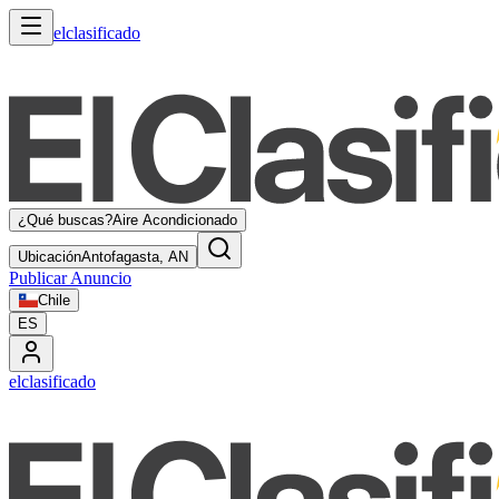
elclasificado
¿Qué buscas?
Aire Acondicionado
Ubicación
Antofagasta, AN
Publicar Anuncio
Chile
ES
elclasificado