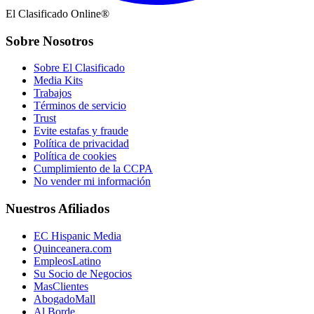
El Clasificado Online®
Sobre Nosotros
Sobre El Clasificado
Media Kits
Trabajos
Términos de servicio
Trust
Evite estafas y fraude
Política de privacidad
Política de cookies
Cumplimiento de la CCPA
No vender mi información
Nuestros Afiliados
EC Hispanic Media
Quinceanera.com
EmpleosLatino
Su Socio de Negocios
MasClientes
AbogadoMall
Al Borde