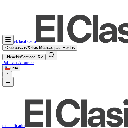
elclasificado
¿Qué buscas?
Otras Músicas para Fiestas
Ubicación
Santiago, RM
Publicar Anuncio
Chile
ES
elclasificado