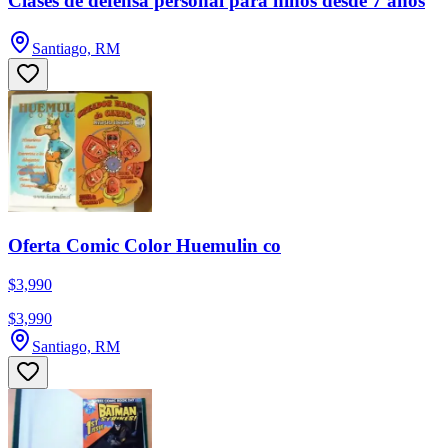
Clases de defensa personal para niños desde 7 años
Santiago, RM
Oferta Comic Color Huemulin co
$3,990
$3,990
Santiago, RM