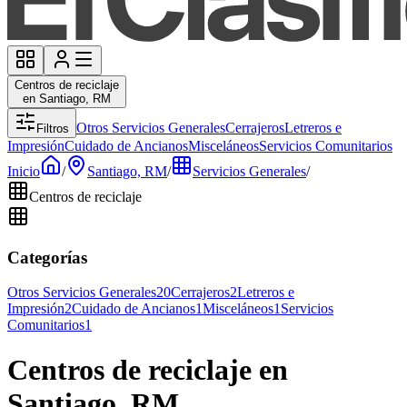
Centros de reciclaje
en Santiago, RM
Otros Servicios Generales
Cerrajeros
Letreros e
Filtros
Impresión
Cuidado de Ancianos
Misceláneos
Servicios Comunitarios
Inicio
/
Santiago, RM
/
Servicios Generales
/
Centros de reciclaje
Categorías
Otros Servicios Generales
20
Cerrajeros
2
Letreros e
Impresión
2
Cuidado de Ancianos
1
Misceláneos
1
Servicios
Comunitarios
1
Centros de reciclaje en
Santiago, RM