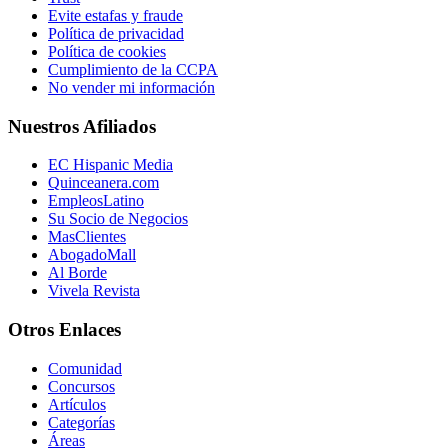
Evite estafas y fraude
Política de privacidad
Política de cookies
Cumplimiento de la CCPA
No vender mi información
Nuestros Afiliados
EC Hispanic Media
Quinceanera.com
EmpleosLatino
Su Socio de Negocios
MasClientes
AbogadoMall
Al Borde
Vivela Revista
Otros Enlaces
Comunidad
Concursos
Artículos
Categorías
Áreas