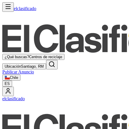
elclasificado
¿Qué buscas?
Centros de reciclaje
Ubicación
Santiago, RM
Publicar Anuncio
Chile
ES
elclasificado