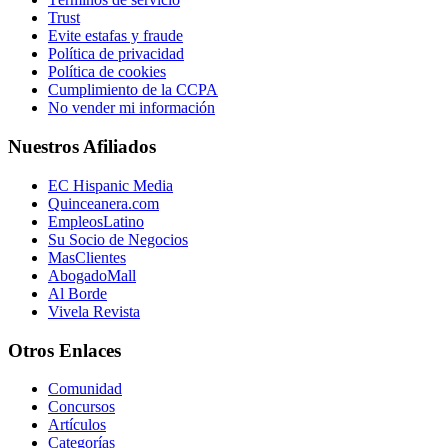
Trust
Evite estafas y fraude
Política de privacidad
Política de cookies
Cumplimiento de la CCPA
No vender mi información
Nuestros Afiliados
EC Hispanic Media
Quinceanera.com
EmpleosLatino
Su Socio de Negocios
MasClientes
AbogadoMall
Al Borde
Vivela Revista
Otros Enlaces
Comunidad
Concursos
Artículos
Categorías