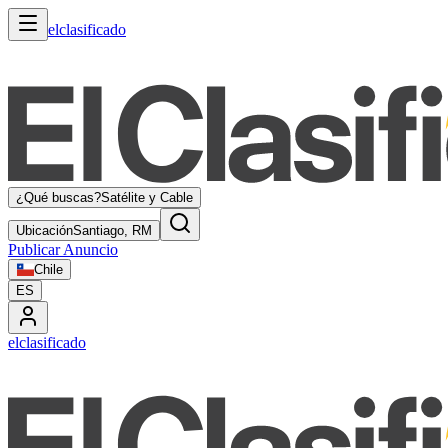
elclasificado
¿Qué buscas?
Satélite y Cable
Ubicación
Santiago, RM
Publicar Anuncio
Chile
ES
elclasificado