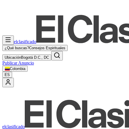
elclasificado
¿Qué buscas?
Consejos Espirituales
Ubicación
Bogotá D.C., DC
Publicar Anuncio
Colombia
ES
elclasificado