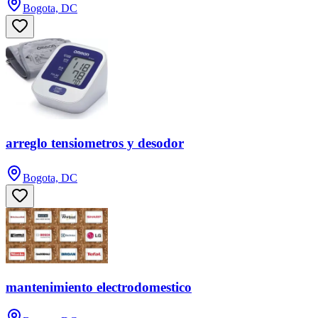
Bogota, DC
arreglo tensiometros y desodor
Bogota, DC
mantenimiento electrodomestico