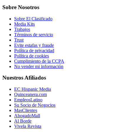
Sobre Nosotros
Sobre El Clasificado
Media Kits
Trabajos
Términos de servicio
Trust
Evite estafas y fraude
Política de privacidad
Política de cookies
Cumplimiento de la CCPA
No vender mi información
Nuestros Afiliados
EC Hispanic Media
Quinceanera.com
EmpleosLatino
Su Socio de Negocios
MasClientes
AbogadoMall
Al Borde
Vivela Revista