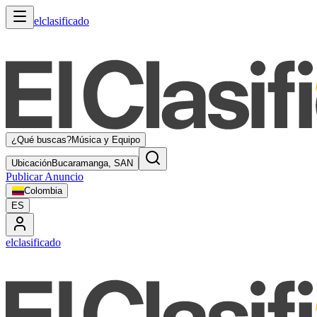
elclasificado
¿Qué buscas?
Música y Equipo
Ubicación
Bucaramanga, SAN
Publicar Anuncio
Colombia
ES
elclasificado