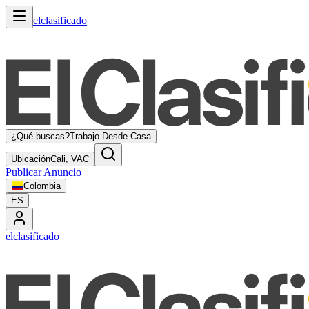
elclasificado
¿Qué buscas?
Trabajo Desde Casa
Ubicación
Cali, VAC
Publicar Anuncio
Colombia
ES
elclasificado