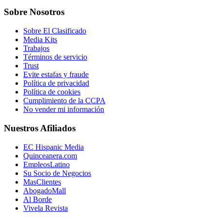
Sobre Nosotros
Sobre El Clasificado
Media Kits
Trabajos
Términos de servicio
Trust
Evite estafas y fraude
Política de privacidad
Política de cookies
Cumplimiento de la CCPA
No vender mi información
Nuestros Afiliados
EC Hispanic Media
Quinceanera.com
EmpleosLatino
Su Socio de Negocios
MasClientes
AbogadoMall
Al Borde
Vivela Revista