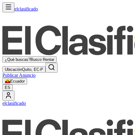
elclasificado
¿Qué buscas?
Busco Rentar
Ubicación
Quito, EC-P
Publicar Anuncio
Ecuador
ES
elclasificado