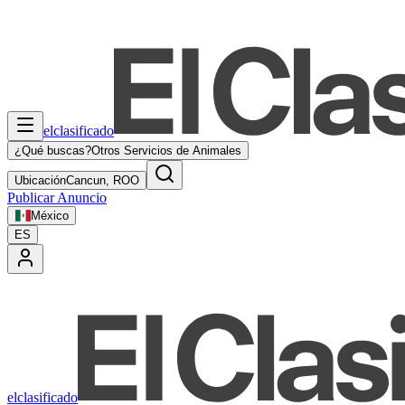
elclasificado
¿Qué buscas?
Otros Servicios de Animales
Ubicación
Cancun, ROO
Publicar Anuncio
México
ES
elclasificado