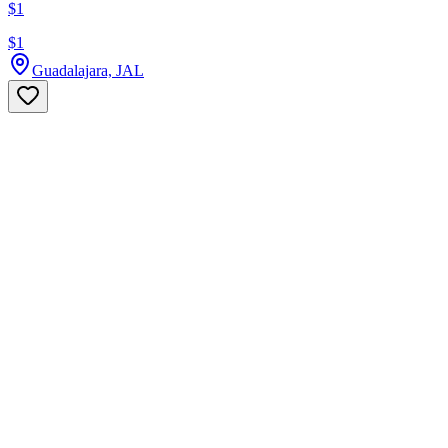
$1
$1
Guadalajara, JAL