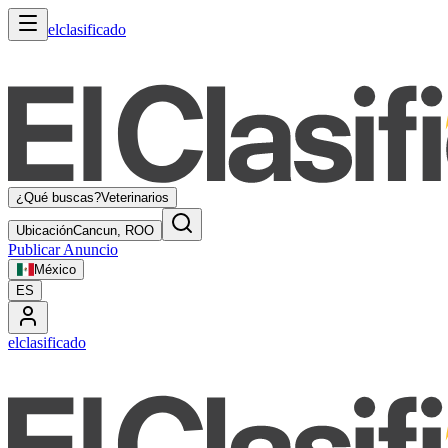
elclasificado
¿Qué buscas?
Veterinarios
Ubicación
Cancun, ROO
Publicar Anuncio
México
ES
elclasificado