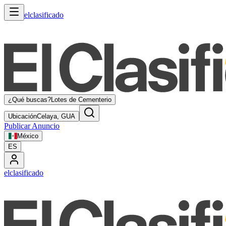
elclasificado
¿Qué buscas?
Lotes de Cementerio
Ubicación
Celaya, GUA
Publicar Anuncio
México
ES
elclasificado