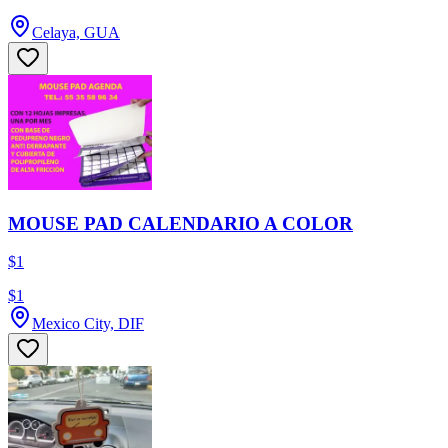
Celaya, GUA
MOUSE PAD CALENDARIO A COLOR
$1
$1
Mexico City, DIF