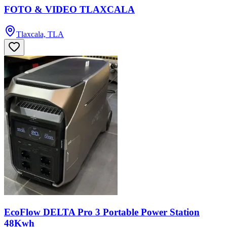
FOTO & VIDEO TLAXCALA
Tlaxcala, TLA
EcoFlow DELTA Pro 3 Portable Power Station
48Kwh