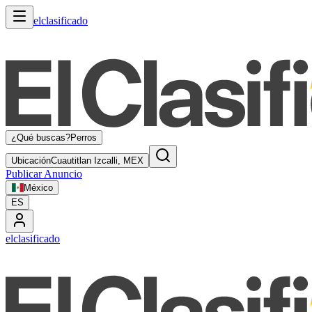
elclasificado
¿Qué buscas?
Perros
Ubicación
Cuautitlan Izcalli, MEX
Publicar Anuncio
México
ES
elclasificado