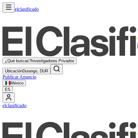
elclasificado
¿Qué buscas?
Investigadores Privados
Ubicación
Durango, DUR
Publicar Anuncio
México
ES
elclasificado