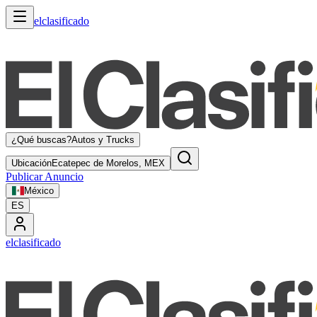
elclasificado
¿Qué buscas?
Autos y Trucks
Ubicación
Ecatepec de Morelos, MEX
Publicar Anuncio
México
ES
elclasificado