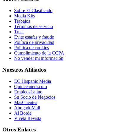
Sobre El Clasificado
Media Kits
Trabajos
Términos de servicio
Trust
Evite estafas y fraude
Política de privacidad
Política de cookies
Cumplimiento de la CCPA
No vender mi información
Nuestros Afiliados
EC Hispanic Media
Quinceanera.com
EmpleosLatino
Su Socio de Negocios
MasClientes
AbogadoMall
Al Borde
Vivela Revista
Otros Enlaces