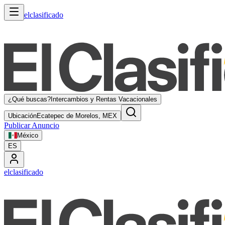
elclasificado
¿Qué buscas?
Intercambios y Rentas Vacacionales
Ubicación
Ecatepec de Morelos, MEX
Publicar Anuncio
México
ES
elclasificado