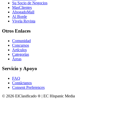
Su Socio de Negocios
MasClientes
AbogadoMall
Al Borde
Vivela Revista
Otros Enlaces
Comunidad
Concursos
Artículos
Categorías
Áreas
Servicio y Apoyo
FAQ
Contáctanos
Consent Preferences
© 2026 ElClasificado ® | EC Hispanic Media