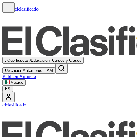
elclasificado
¿Qué buscas?
Educación, Cursos y Clases
Ubicación
Matamoros, TAM
Publicar Anuncio
México
ES
elclasificado