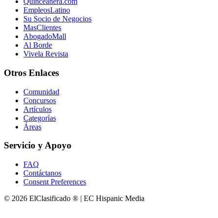
Quinceanera.com
EmpleosLatino
Su Socio de Negocios
MasClientes
AbogadoMall
Al Borde
Vivela Revista
Otros Enlaces
Comunidad
Concursos
Artículos
Categorías
Áreas
Servicio y Apoyo
FAQ
Contáctanos
Consent Preferences
© 2026 ElClasificado ® | EC Hispanic Media