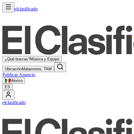
elclasificado
¿Qué buscas?
Música y Equipo
Ubicación
Matamoros, TAM
Publicar Anuncio
México
ES
elclasificado