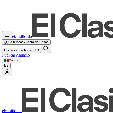
elclasificado
¿Qué buscas?
Venta de Casas
Ubicación
Pachuca, HID
Publicar Anuncio
México
ES
elclasificado