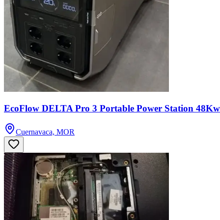
EcoFlow DELTA Pro 3 Portable Power Station 48K
Cuernavaca, MOR