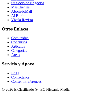
Su Socio de Negocios
MasClientes
AbogadoMall
Al Borde
Vivela Revista
Otros Enlaces
Comunidad
Concursos
Artículos
Categorías
Áreas
Servicio y Apoyo
FAQ
Contáctanos
Consent Preferences
© 2026 ElClasificado ® | EC Hispanic Media