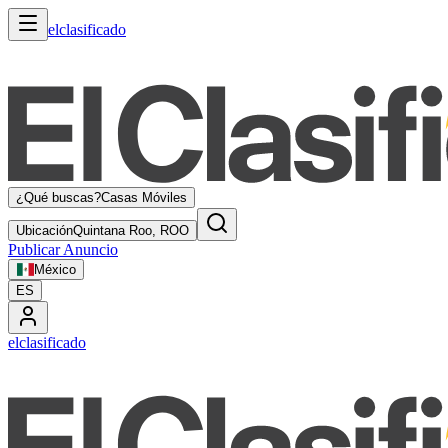
elclasificado
¿Qué buscas?
Casas Móviles
Ubicación
Quintana Roo, ROO
Publicar Anuncio
México
ES
elclasificado