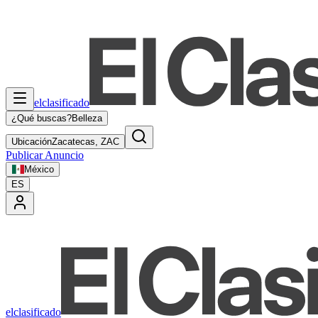
elclasificado
¿Qué buscas?
Belleza
Ubicación
Zacatecas, ZAC
Publicar Anuncio
México
ES
elclasificado