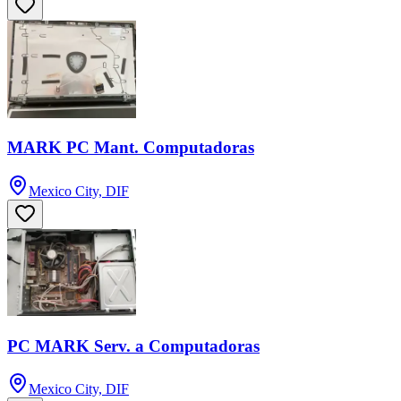
MARK PC Mant. Computadoras
Mexico City, DIF
PC MARK Serv. a Computadoras
Mexico City, DIF