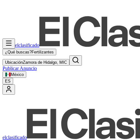
elclasificado
¿Qué buscas?
Fertilizantes
Ubicación
Zamora de Hidalgo, MIC
Publicar Anuncio
México
ES
elclasificado