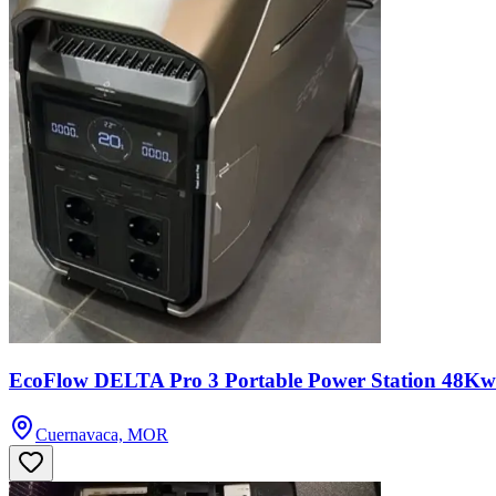
EcoFlow DELTA Pro 3 Portable Power Station 48K
Cuernavaca, MOR