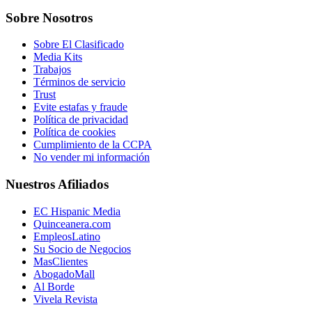
Sobre Nosotros
Sobre El Clasificado
Media Kits
Trabajos
Términos de servicio
Trust
Evite estafas y fraude
Política de privacidad
Política de cookies
Cumplimiento de la CCPA
No vender mi información
Nuestros Afiliados
EC Hispanic Media
Quinceanera.com
EmpleosLatino
Su Socio de Negocios
MasClientes
AbogadoMall
Al Borde
Vivela Revista