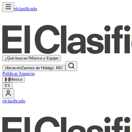
elclasificado
¿Qué buscas?
Música y Equipo
Ubicación
Zamora de Hidalgo, MIC
Publicar Anuncio
México
ES
elclasificado