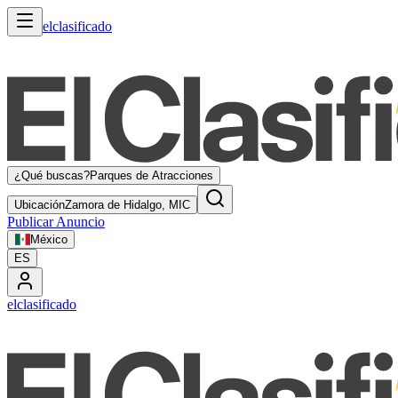
elclasificado
¿Qué buscas?
Parques de Atracciones
Ubicación
Zamora de Hidalgo, MIC
Publicar Anuncio
México
ES
elclasificado