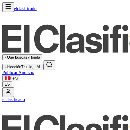
elclasificado
¿Qué buscas?
Honda
Ubicación
Trujillo, LAL
Publicar Anuncio
Perú
ES
elclasificado