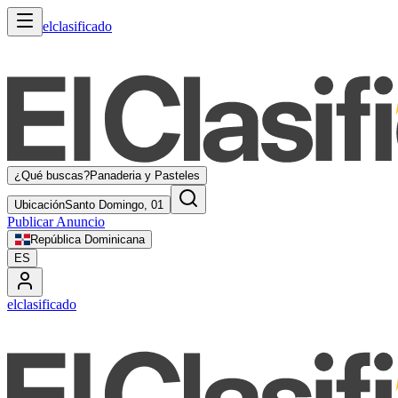
elclasificado
¿Qué buscas?
Panaderia y Pasteles
Ubicación
Santo Domingo, 01
Publicar Anuncio
República Dominicana
ES
elclasificado