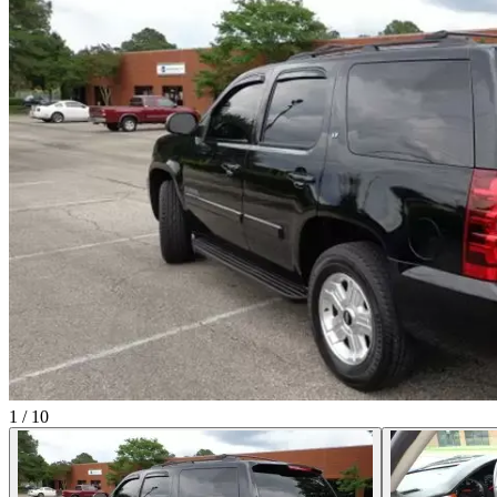
1
/
10