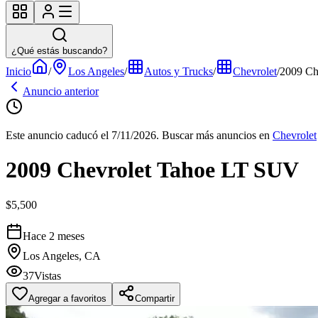
¿Qué estás buscando?
Inicio
/
Los Angeles
/
Autos y Trucks
/
Chevrolet
/
2009 Ch
Anuncio anterior
Este anuncio caducó el 7/11/2026.
Buscar más anuncios en
Chevrolet
2009 Chevrolet Tahoe LT SUV
$5,500
Hace 2 meses
Los Angeles, CA
37
Vistas
Agregar a favoritos
Compartir