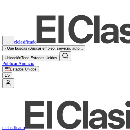
elclasificado
¿Qué buscas?
Buscar empleo, servicio, auto...
Ubicación
Todo Estados Unidos
Publicar Anuncio
Estados Unidos
ES
elclasificado