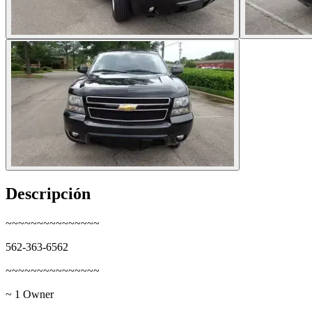
Descripción
~~~~~~~~~~~~~~~
562-363-6562
~~~~~~~~~~~~~~~
~ 1 Owner