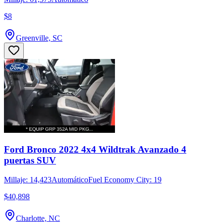
$8
Greenville, SC
Ford Bronco 2022 4x4 Wildtrak Avanzado 4
puertas SUV
Millaje: 14,423
Automático
Fuel Economy City: 19
$40,898
Charlotte, NC