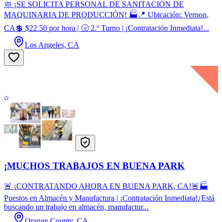
🧼 ¡SE SOLICITA PERSONAL DE SANITACIÓN DE
MAQUINARIA DE PRODUCCIÓN! 🏭📍 Ubicación: Vernon,
CA💲 $22.50 por hora | 🕞 2.º Turno | ¡Contratación Inmediata!...
Los Angeles, CA
¡MUCHOS TRABAJOS EN BUENA PARK
🚨 ¡CONTRATANDO AHORA EN BUENA PARK, CA!🚨🏭
Puestos en Almacén y Manufactura | ¡Contratación Inmediata!¿Está
buscando un trabajo en almacén, manufactur...
Orange County, CA