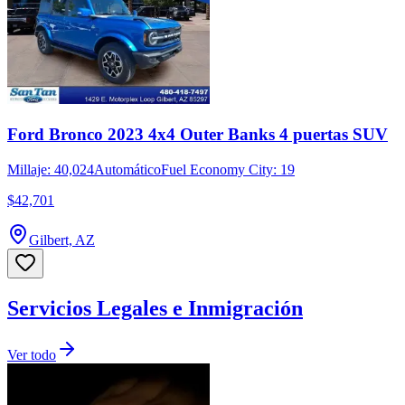
Ford Bronco 2023 4x4 Outer Banks 4 puertas SUV
Millaje: 40,024
Automático
Fuel Economy City: 19
$42,701
Gilbert, AZ
Servicios Legales e Inmigración
Ver todo