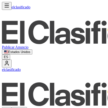
elclasificado
Publicar Anuncio
Estados Unidos
ES
elclasificado