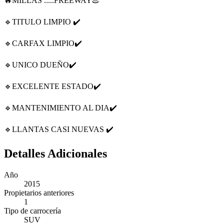
🔥MILLAS .....FREEWAY♨️
🔹TITULO LIMPIO ✔️
🔹CARFAX LIMPIO✔️
🔹UNICO DUEÑO✔️
🔹EXCELENTE ESTADO✔️
🔹MANTENIMIENTO AL DIA✔️
🔹LLANTAS CASI NUEVAS ✔️
Detalles Adicionales
Año
2015
Propietarios anteriores
1
Tipo de carrocería
SUV