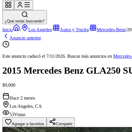
¿Qué estás buscando?
Inicio
/
Los Angeles
/
Autos y Trucks
/
Mercedes-Benz
/
20
Anuncio anterior
Este anuncio caducó el 7/11/2026.
Buscar más anuncios en
Mercedes
2015 Mercedes Benz GLA250 
$9,000
Hace 2 meses
Los Angeles, CA
53
Vistas
Agregar a favoritos
Compartir