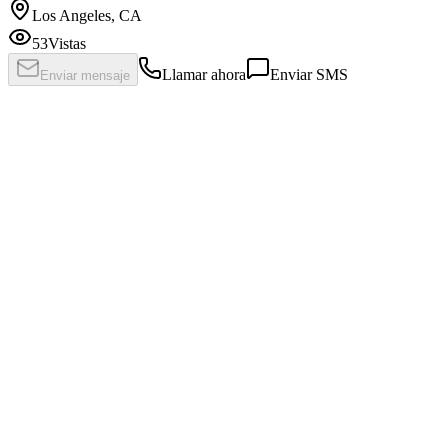
Los Angeles, CA
53
Vistas
Llamar ahora
Enviar SMS
Enviar mensaje