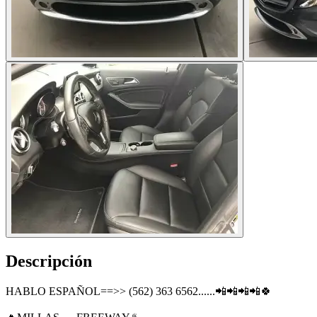
Descripción
HABLO ESPAÑOL==>> (562) 363 6562......📲📲📲📲🍀