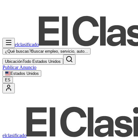
elclasificado
¿Qué buscas?
Buscar empleo, servicio, auto...
Ubicación
Todo Estados Unidos
Publicar Anuncio
Estados Unidos
ES
elclasificado