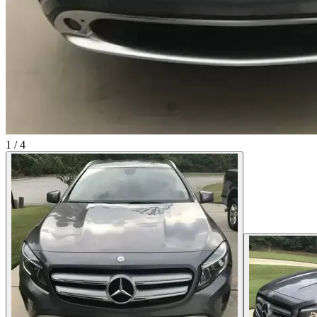
1
/
4