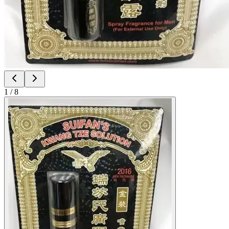
1
/
8