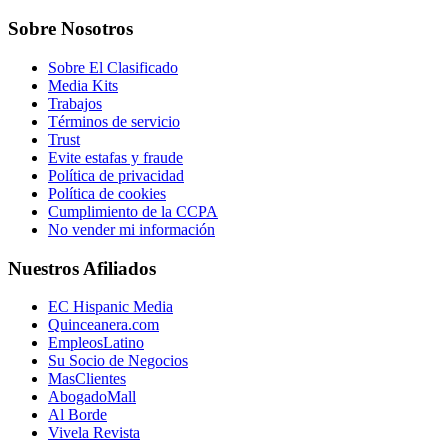
Sobre Nosotros
Sobre El Clasificado
Media Kits
Trabajos
Términos de servicio
Trust
Evite estafas y fraude
Política de privacidad
Política de cookies
Cumplimiento de la CCPA
No vender mi información
Nuestros Afiliados
EC Hispanic Media
Quinceanera.com
EmpleosLatino
Su Socio de Negocios
MasClientes
AbogadoMall
Al Borde
Vivela Revista