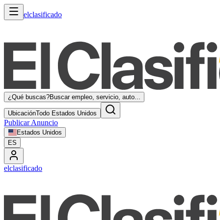
elclasificado
¿Qué buscas?
Buscar empleo, servicio, auto...
Ubicación
Todo Estados Unidos
Publicar Anuncio
Estados Unidos
ES
elclasificado